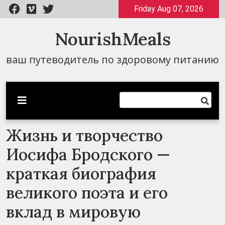
Перейти
Friday Aug 07, 2026
к
содержимому
NourishMeals
ваш путеводитель по здоровому питанию
Жизнь и творчество
Иосифа Бродского —
краткая биография
великого поэта и его
вклад в мировую