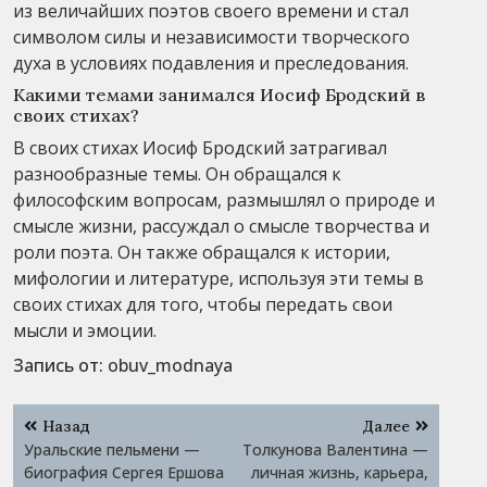
из величайших поэтов своего времени и стал
символом силы и независимости творческого
духа в условиях подавления и преследования.
Какими темами занимался Иосиф Бродский в
своих стихах?
В своих стихах Иосиф Бродский затрагивал
разнообразные темы. Он обращался к
философским вопросам, размышлял о природе и
смысле жизни, рассуждал о смысле творчества и
роли поэта. Он также обращался к истории,
мифологии и литературе, используя эти темы в
своих стихах для того, чтобы передать свои
мысли и эмоции.
Запись от:
obuv_modnaya
Навигация
Назад
Далее
по
Уральские пельмени —
Толкунова Валентина —
записям
биография Сергея Ершова
личная жизнь, карьера,