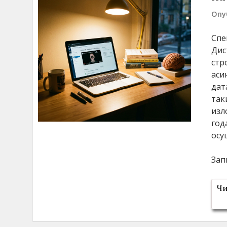
Опу
Спе
Дис
стр
аси
дат
так
изл
год
осу
Зап
Чи