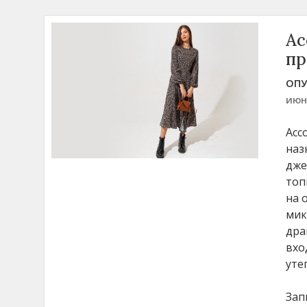
Ас
пр
ОПУ
июн
Асс
наз
дже
топ
на 
мик
дра
вхо
уте
Зап