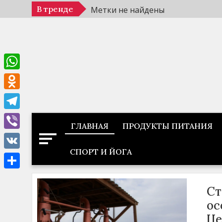
Перейти
В тренде
Метки не найдены
к
содержимому
WhatsApp
Odnoklassniki
Telegram
ГЛАВНАЯ
ПРОДУКТЫ ПИТАНИЯ
Viber
СПОРТ И ЙОГА
VK
Отправить
Ст
ос
Це