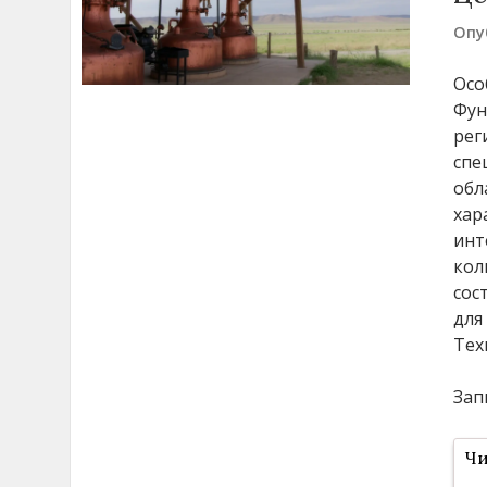
Опу
Осо
Фун
рег
спе
обл
хар
инт
кол
сос
для
Тех
Зап
Чи