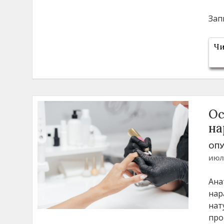
Зап
Чи
Ос
на
ОПУ
июл
Ана
нар
нат
про