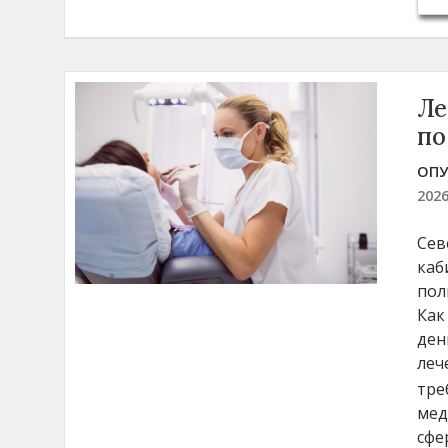
Ле
по
ОПУ
202
Сев
каб
пол
Как
ден
леч
тре
мед
сфе