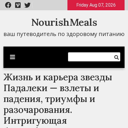
Перейти
Friday Aug 07, 2026
к
содержимому
NourishMeals
ваш путеводитель по здоровому питанию
Жизнь и карьера звезды
Падалеки — взлеты и
падения, триумфы и
разочарования.
Интригующая