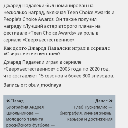
Джаред Падалеки был номинирован на
несколько наград, включая Teen Choice Awards и
People’s Choice Awards. Он также получил
награду «Лучший актер второго плана» на
фестивале «Teen Choice Awards» за роль в
сериале «Сверхъестественное».
Как долго Джаред Падалеки играл в сериале
«Сверхъестественное»?
Джаред Падалеки играл в сериале
«Сверхъестественное» с 2005 года по 2020 год,
что составляет 15 сезонов и более 300 эпизодов.
Запись от:
obuv_modnaya
Навигация
Назад
Далее
по
Биография Андрея
Глеб Пускепалис —
записям
Школьникова —
биография, личная жизнь,
молодого таланта
карьера и достижения
российского футбола —