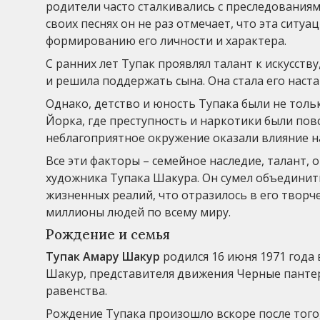
родители часто сталкивались с преследования
своих песнях он не раз отмечает, что эта ситуац
формированию его личности и характера.
С ранних лет Тупак проявлял талант к искусству
и решила поддержать сына. Она стала его наст
Однако, детство и юность Тупака были не тольк
Йорка, где преступность и наркотики были пов
неблагоприятное окружение оказали влияние н
Все эти факторы – семейное наследие, талант,
художника Тупака Шакура. Он сумел объединит
жизненных реалий, что отразилось в его творч
миллионы людей по всему миру.
Рождение и семья
Тупак Амару Шакур
родился 16 июня 1971 года
Шакур, представителя движения Черные пантеры
равенства.
Рождение Тупака произошло вскоре после того,