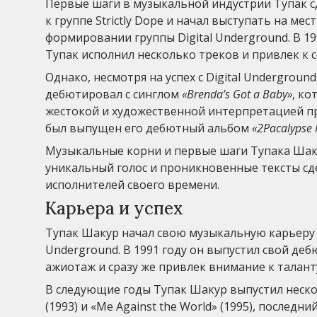
Первые шаги в музыкальной индустрии Тупак сде
к группе Strictly Dope и начал выступать на ме
формировании группы Digital Underground. В 1
Тупак исполнил несколько треков и привлек к 
Однако, несмотря на успех с Digital Underground
дебютировал с синглом
«Brenda’s Got a Baby»
, ко
жестокой и художественной интерпретацией п
был выпущен его дебютный альбом
«2Pacalypse
Музыкальные корни и первые шаги Тупака Шакур
уникальный голос и проникновенные тексты сд
исполнителей своего времени.
Карьера и успех
Тупак Шакур начал свою музыкальную карьеру в 
Underground. В 1991 году он выпустил свой де
ажиотаж и сразу же привлек внимание к таланту
В следующие годы Тупак Шакур выпустил несколь
(1993) и «Me Against the World» (1995), после