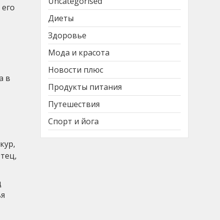
Uncategorised
 его
Диеты
Здоровье
Мода и красота
Новости плюс
а в
Продукты питания
Путешествия
Спорт и йога
кур,
тец,
д
ья