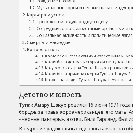
Рождение и семья
Музыкальные корни и первые шаги в индустр
Карьера и успех
Прыжок на международную сцену
Сотрудничество с известными артистами и 
Социальная активность и политические взгл
Смерть и наследие
Вопрос-ответ:
Какие песни стали самыми известными у Туп
Какая была детская история жизни Тупака Ша
Какую роль сыграл Тупак Шакур в развитии х
Какая была причина смерти Тупака Шакура?
Каково наследие Тупака Шакура в музыкальн
Детство и юность
Тупак Амару Шакур
родился 16 июня 1971 года 
борцов за права афроамериканцев: его мать, 
«Черные пантеры», а отец, Билл Гарланд, был и
Внедрение радикальных идеалов влекло за собо