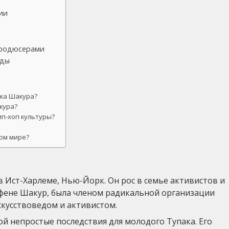
ии
продюсерами
яды
ака Шакура?
кура?
ип-хоп культуры?
ом мире?
в Ист-Харлеме, Нью-Йорк. Он рос в семье активистов и
Афене Шакур, была членом радикальной организации
скусствоведом и активистом.
й непростые последствия для молодого Тупака. Его