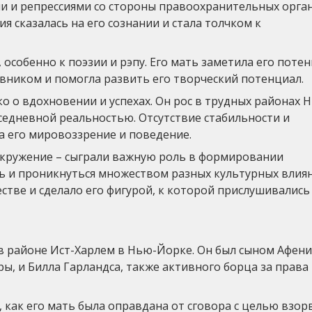
ми и репрессиями со стороны правоохранительных орган
ия сказалась на его сознании и стала толчком к
, особенно к поэзии и рэпу. Его мать заметила его поте
авником и помогла развить его творческий потенциал.
о о вдохновении и успехах. Он рос в трудных районах 
седневной реальностью. Отсутствие стабильности и
а его мировоззрение и поведение.
 окружение – сыграли важную роль в формировании
ь и проникнуться множеством разных культурных влия
естве и сделало его фигурой, к которой прислушивались
 в районе Ист-Харлем в Нью-Йорке. Он был сыном Афени
, и Билла Гарландса, также активного борца за права
 как его мать была оправдана от сговора с целью взор