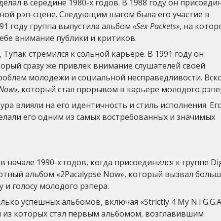
лал в середине 1980-х годов. В 1988 году он присоеди
стной рэп-сцене. Следующим шагом была его участие в
991 году группа выпустила альбом
«Sex Packets»
, на кото
себе внимание публики и критиков.
, Тупак стремился к сольной карьере. В 1991 году он
торый сразу же привлек внимание слушателей своей
роблем молодежи и социальной несправедливости. Вск
 Now»
, который стал прорывом в карьере молодого рэпе
а влияли на его идентичность и стиль исполнения. Ег
елали его одним из самых востребованных и значимых
начале 1990-х годов, когда присоединился к группе Dig
бютный альбом «2Pacalypse Now», который вызвал боль
 и голосу молодого рэпера.
ко успешных альбомов, включая «Strictly 4 My N.I.G.G.A
дний из которых стал первым альбомом, возглавившим