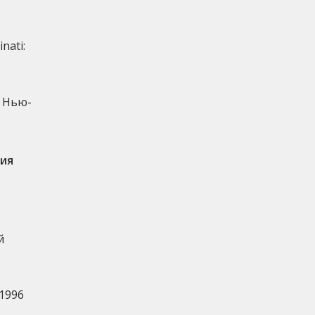
nati:
ь Нью-
ия
й
 1996