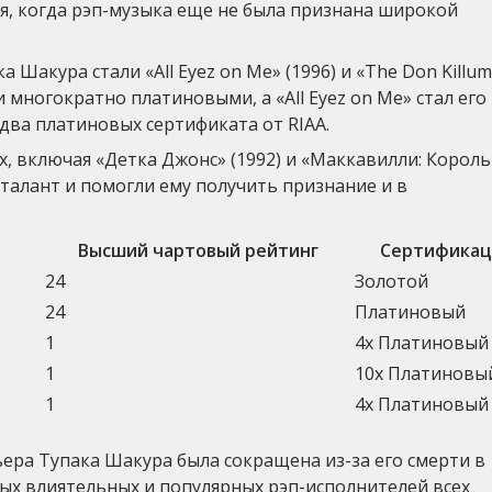
мя, когда рэп-музыка еще не была признана широкой
акура стали «All Eyez on Me» (1996) и «The Don Killumi
ли многократно платиновыми, а «All Eyez on Me» стал его
ва платиновых сертификата от RIAA.
х, включая «Детка Джонс» (1992) и «Маккавилли: Корол
 талант и помогли ему получить признание и в
Высший чартовый рейтинг
Сертификац
24
Золотой
24
Платиновый
1
4x Платиновый
1
10x Платиновы
1
4x Платиновый
ьера Тупака Шакура была сокращена из-за его смерти в
амых влиятельных и популярных рэп-исполнителей всех