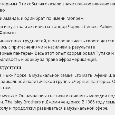
з тюрьмы. Эти события оказали значительное влияние на
во.
 и Аманда, и один брат по имени Мопрем.
 искусства и активисты: танцор Чарльз Ленокс Райли,
 Фриман.
нансовых трудностей, и он провел часть своего детств
ись с притеснениями и насилием в результате
рные пантеры». Весь этот опыт сформировал Тупака и
едливость и борьбу за права афроамериканцев.
ндустрии
в Нью-Йорке, в музыкальной семье. Его мать, Афени Ша
радикальной политической группы «Черные пантеры». О
стом.
 музыке. Он начал писать стихи и сочинять мелодии по
 The Isley Brothers и Джими Хендрикс. В 1986 году сем
колу и продолжил развиваться в музыкальной сфере.