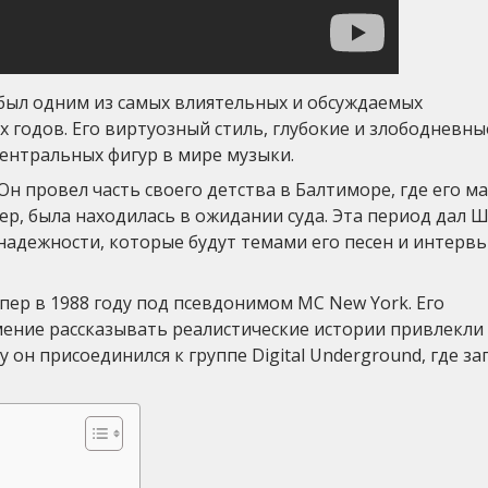
 был одним из самых влиятельных и обсуждаемых
х годов. Его виртуозный стиль, глубокие и злободневны
центральных фигур в мире музыки.
Он провел часть своего детства в Балтиморе, где его ма
р, была находилась в ожидании суда. Эта период дал 
адежности, которые будут темами его песен и интерв
ер в 1988 году под псевдонимом MC New York. Его
мение рассказывать реалистические истории привлекли
он присоединился к группе Digital Underground, где за