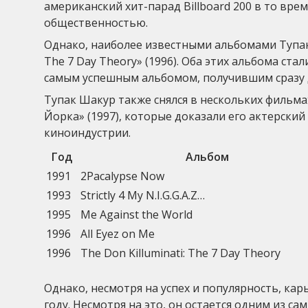
американский хит-парад Billboard 200 в то вре
общественностью.
Однако, наиболее известными альбомами Тупака Ш
The 7 Day Theory» (1996). Оба этих альбома ста
самым успешным альбомом, получившим сразу д
Тупак Шакур также снялся в нескольких фильма
Йорка» (1997), которые доказали его актерский
киноиндустрии.
Год
Альбом
1991
2Pacalypse Now
1993
Strictly 4 My N.I.G.G.A.Z…
1995
Me Against the World
1996
All Eyez on Me
1996
The Don Killuminati: The 7 Day Theory
Однако, несмотря на успех и популярность, кар
году. Несмотря на это, он остается одним из с