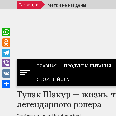
Перейти
В тренде
Метки не найдены
к
содержимому
WhatsApp
Odnoklassniki
Telegram
ГЛАВНАЯ
ПРОДУКТЫ ПИТАНИЯ
Viber
СПОРТ И ЙОГА
VK
Тупак Шакур — жизнь, т
Отправить
легендарного рэпера
Опубликовано в:
Uncategorised