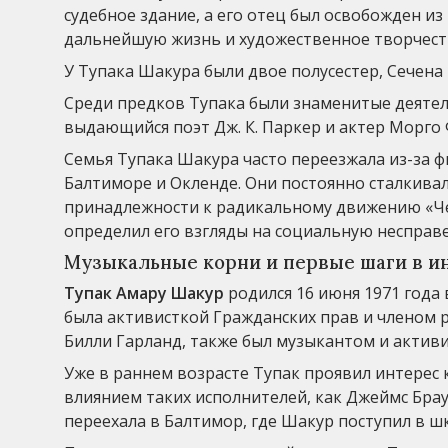
судебное здание, а его отец был освобожден и
дальнейшую жизнь и художественное творчест
У Тупака Шакура были двое полусестер, Сечена
Среди предков Тупака были знаменитые деятели
выдающийся поэт Дж. К. Паркер и актер Морго
Семья Тупака Шакура часто переезжала из-за фи
Балтиморе и Окленде. Они постоянно сталкивал
принадлежности к радикальному движению «Че
определил его взгляды на социальную несправ
Музыкальные корни и первые шаги в и
Тупак Амару Шакур
родился 16 июня 1971 года 
была активисткой Гражданских прав и членом 
Билли Гарланд, также был музыкантом и активи
Уже в раннем возрасте Тупак проявил интерес к
влиянием таких исполнителей, как Джеймс Браун,
переехала в Балтимор, где Шакур поступил в ш