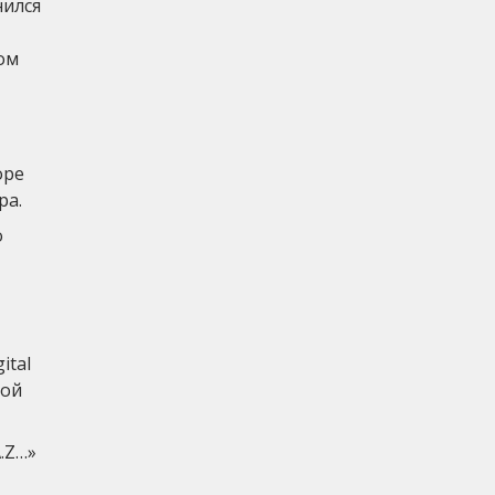
нился
ром
оре
ра.
о
ital
шой
.Z…»