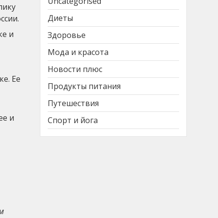
Uncategorised
лику
Диеты
ссии.
ке и
Здоровье
Мода и красота
Новости плюс
е. Ее
Продукты питания
Путешествия
ее и
Спорт и йога
м