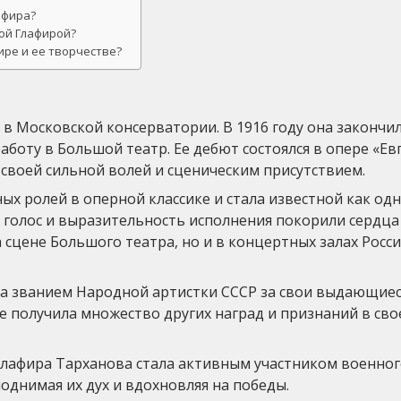
афира?
ой Глафирой?
ире и ее творчестве?
в Московской консерватории. В 1916 году она закончи
аботу в Большой театр. Ее дебют состоялся в опере «Ев
своей сильной волей и сценическим присутствием.
х ролей в оперной классике и стала известной как одн
й голос и выразительность исполнения покорили сердца
 сцене Большого театра, но и в концертных залах Росси
на званием Народной артистки СССР за свои выдающие
е получила множество других наград и признаний в сво
 Глафира Тарханова стала активным участником военно
однимая их дух и вдохновляя на победы.