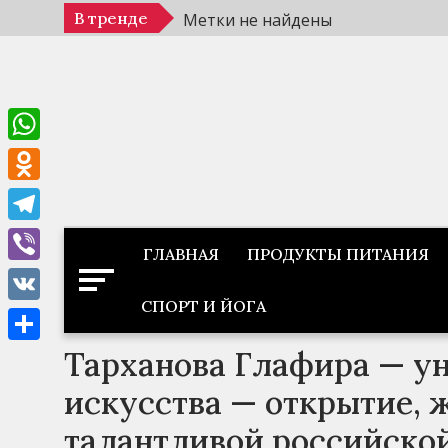
Перейти
В тренде
Метки не найдены
к
содержимому
WhatsApp
Odnoklassniki
Telegram
ГЛАВНАЯ
ПРОДУКТЫ ПИТАНИЯ
Viber
СПОРТ И ЙОГА
VK
Тарханова Глафира — у
Отправить
искусства — открытие, 
талантливой российской