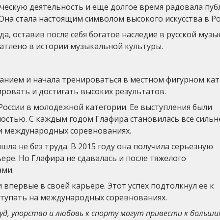
ескую деятельность и еще долгое время радовала пуб
 Она стала настоящим символом высокого искусства в Ро
да, оставив после себя богатое наследие в русской музы
чатлено в истории музыкальной культуры.
анием и начала тренироваться в местном фигурном катк
ировать и достигать высоких результатов.
России в молодежной категории. Ее выступления были
остью. С каждым годом Глафира становилась все сильн
и международных соревнованиях.
ла не без труда. В 2015 году она получила серьезную
ьере. Но Глафира не сдавалась и после тяжелого
ами.
 впервые в своей карьере. Этот успех подтолкнул ее к
ступать на международных соревнованиях.
уд, упорство и любовь к спорту могут привести к больши