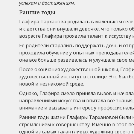
успехам и достижениям.
Ранние годы
Глафира Тарханова родилась в маленьком селе 
и с детства они внушали девочке, что только 
возрасте Глафира проявила талант к искусству 
Ее родители старались поддержать дочь и отп
проходила обучение у опытных преподавателей
она все больше развивалась и улучшала свое м
После окончания художественной школы, Глафи
художественный институт в столице. Это был бо
новой и незнакомой среде.
Однако, Глафира смело приняла вызов и начала
направлениями искусства и впитала все знания,
внимание и вызывать интерес у профессионал
Ранние годы жизни Глафиры Тархановой были 
стремлением к совершенству. Именно в этот п
одной из самых талантливых художниц своего 