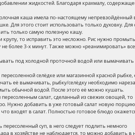
 добавлении жидкостей. Благодаря крахмалу, содержаще
 молочная каша имела по-настоящему непревзойдённый в
ке. Для этого стоит использовать только духовку. Для
овить только самую полезную кашу.
ли крупу, то исправить это несложно. Рис нужно промыть
 не более 3-х минут. Также можно «реанимировать» все
мывать под холодной проточной водой или вымачивать 
в пересоленной селёдке или магазинной красной рыбке, 
ачать её вымачивать, рыбку/селёдку необходимо нарез
мыть обычной водой. После этого её можно кушать.
ся пересоленным салат, сделанный из свежих овощей, то
ро. Нужно добавить в уже готовый салат новую порцию
 что входят в салат. Полностью готовое блюдо окажется
ть пересоленный суп, в него следует подлить немного
ара в хозяйстве не наблюдается, то можно добавить в 