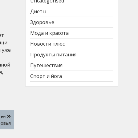
Uncategorised
Диеты
Здоровье
Мода и красота
ет
ощи.
Новости плюс
я уже
Продукты питания
нной
Путешествия
я,
Спорт и йога
лее
ровья