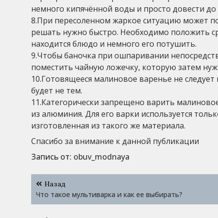
немного кипячённой воды и просто довести до 
8.При пересоленном жаркое ситуацию может по
решать нужно быстро. Необходимо положить ср
находится блюдо и немного его потушить.
9.Чтобы баночка при ошпаривании непосредств
поместить чайную ложечку, которую затем нуж
10.Готовящееся малиновое варенье не следует 
будет не тем.
11.Категорически запрещено варить малиновое
из алюминия. Для его варки используется толь
изготовленная из такого же материала.
Спасибо за внимание к данной публикации
Запись от:
obuv_modnaya
Навигация
Назад
по
Что такое мультиварка и как ее выбирать?
записям