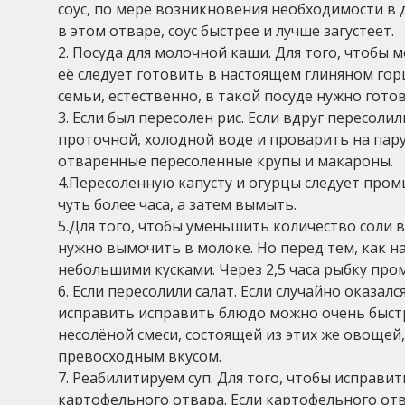
соус, по мере возникновения необходимости в
в этом отваре, соус быстрее и лучше загустеет.
2. Посуда для молочной каши. Для того, чтобы
её следует готовить в настоящем глиняном горш
семьи, естественно, в такой посуде нужно гот
3. Если был пересолен рис. Если вдруг пересоли
проточной, холодной воде и проварить на пару
отваренные пересоленные крупы и макароны.
4.Пересоленную капусту и огурцы следует про
чуть более часа, а затем вымыть.
5.Для того, чтобы уменьшить количество соли 
нужно вымочить в молоке. Но перед тем, как н
небольшими кусками. Через 2,5 часа рыбку про
6. Если пересолили салат. Если случайно оказал
исправить исправить блюдо можно очень быст
несолёной смеси, состоящей из этих же овощей,
превосходным вкусом.
7. Реабилитируем суп. Для того, чтобы исправи
картофельного отвара. Если картофельного отв