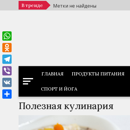
Перейти
В тренде
Метки не найдены
к
содержимому
WhatsApp
Odnoklassniki
Telegram
ГЛАВНАЯ
ПРОДУКТЫ ПИТАНИЯ
Viber
СПОРТ И ЙОГА
VK
Полезная кулинария
Отправить