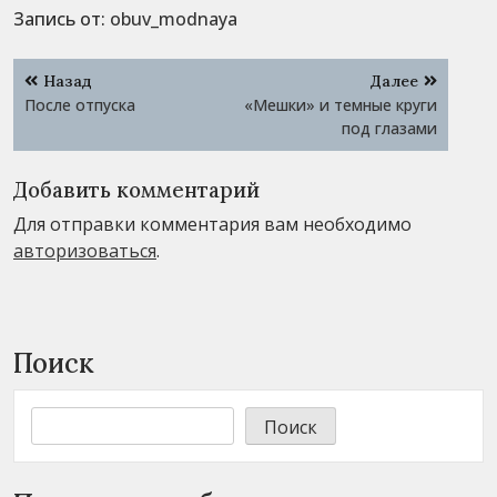
Запись от:
obuv_modnaya
Навигация
Назад
Далее
по
После отпуска
«Мешки» и темные круги
записям
под глазами
Добавить комментарий
Для отправки комментария вам необходимо
авторизоваться
.
Поиск
Поиск