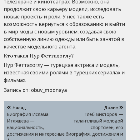
телеэкране и кинотеатрах. Возможно, она
продолжит свою карьеру модели, исследовать
новые проекты и роли. У нее также есть
возможность вернуться к образованию и выйти
в мир моды с новым уровнем, создавая свою
собственную линию одежды или быть занятой в
качестве модельного агента.
Кто такая Нур Феттахоглу?
Нур Феттахоглу — турецкая актриса и модель,
известная своими ролями в турецких сериалах и
фильмах.
Запись от:
obuv_modnaya
Навигация
Назад
Далее
по
Биография Ислама
Глеб Викторов —
записям
Итляшева —
талантливый молодой
национальность,
спортсмен, его
достижения и интересные
биография, достижения и