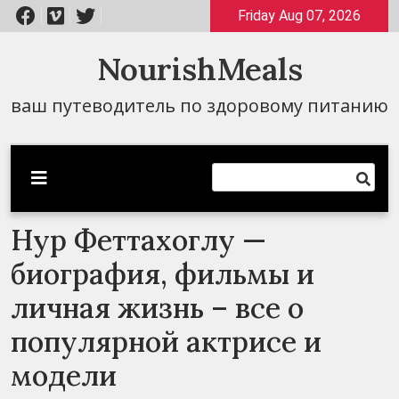
Перейти
Friday Aug 07, 2026
к
содержимому
NourishMeals
ваш путеводитель по здоровому питанию
Нур Феттахоглу —
биография, фильмы и
личная жизнь – все о
популярной актрисе и
модели