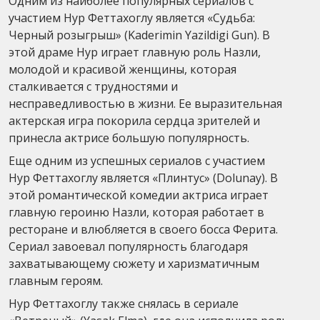
Одним из наиболее популярных сериалов с
участием Нур Феттахоглу является «Судьба:
Черный розыгрыш» (Kaderimin Yazildigi Gun). В
этой драме Нур играет главную роль Назли,
молодой и красивой женщины, которая
сталкивается с трудностями и
несправедливостью в жизни. Ее выразительная
актерская игра покорила сердца зрителей и
принесла актрисе большую популярность.
Еще одним из успешных сериалов с участием
Нур Феттахоглу является «Плинтус» (Dolunay). В
этой романтической комедии актриса играет
главную героиню Назли, которая работает в
ресторане и влюбляется в своего босса Ферита.
Сериал завоевал популярность благодаря
захватывающему сюжету и харизматичным
главным героям.
Нур Феттахоглу также снялась в сериале