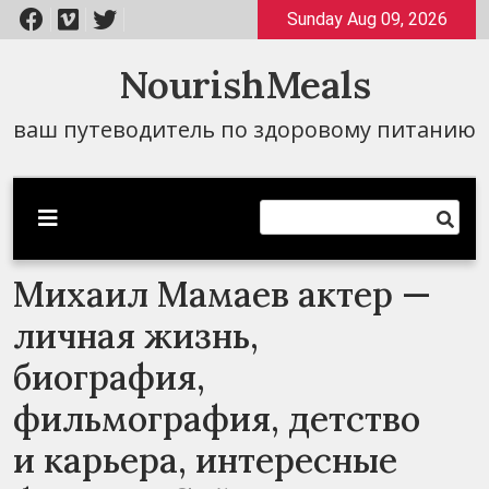
Перейти
Sunday Aug 09, 2026
к
содержимому
NourishMeals
ваш путеводитель по здоровому питанию
Михаил Мамаев актер —
личная жизнь,
биография,
фильмография, детство
и карьера, интересные