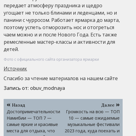
передает атмосферу праздника и щедро
угощает не только блинами и леденцами, но и
панини с чурросом. Работает ярмарка до марта,
поэтому успеть отморозить нос и отогреться
чаем можно и и после Нового Года. Есть также
ремесленные мастер-классы и активности для
детей.
Фото с официального сайта организатора ярмарки
Источник
Спасибо за чтение материалов на нашем сайте
Запись от:
obuv_modnaya
Навигация
Назад
Далее
по
Достопримечательности
Громкость на всю — ТОП
записям
Намибии — ТОП 7 —
10 — самые ожидаемые
самые яркие и красивые
музыкальные фестивали
места для отдыха, что
2023 года, куда поехать и