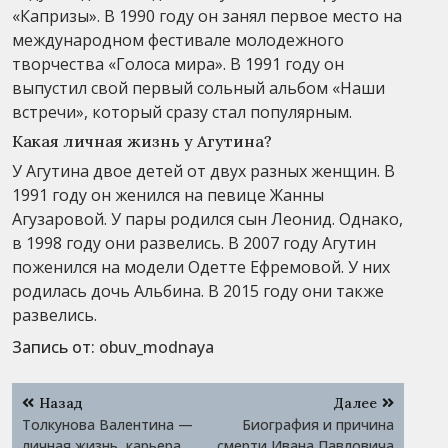
«Капризы». В 1990 году он занял первое место на
международном фестивале молодежного
творчества «Голоса мира». В 1991 году он
выпустил свой первый сольный альбом «Наши
встречи», который сразу стал популярным.
Какая личная жизнь у Агутина?
У Агутина двое детей от двух разных женщин. В
1991 году он женился на певице Жанны
Агузаровой. У пары родился сын Леонид. Однако,
в 1998 году они развелись. В 2007 году Агутин
поженился на модели Одетте Ефремовой. У них
родилась дочь Альбина. В 2015 году они также
развелись.
Запись от:
obuv_modnaya
Навигация
Назад
Далее
по
Толкунова Валентина —
Биография и причина
личная жизнь, карьера,
смерти Ивана Павловича