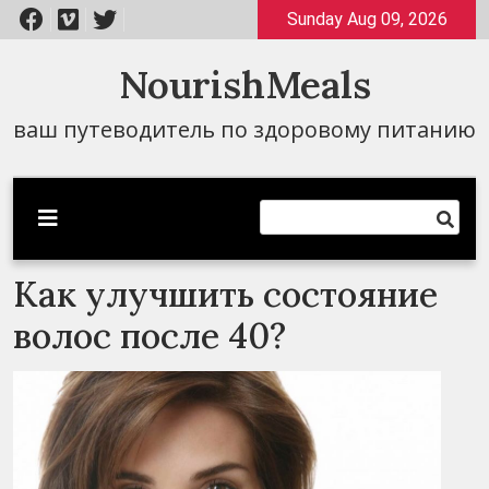
Перейти
Sunday Aug 09, 2026
к
содержимому
NourishMeals
ваш путеводитель по здоровому питанию
Как улучшить состояние
волос после 40?