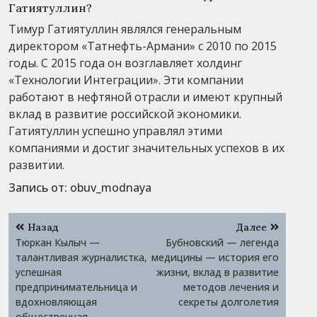
Гатиятуллин?
Тимур Гатиятуллин являлся генеральным
директором «Татнефть-Армани» с 2010 по 2015
годы. С 2015 года он возглавляет холдинг
«Технологии Интеграции». Эти компании
работают в нефтяной отрасли и имеют крупный
вклад в развитие российской экономики.
Гатиятуллин успешно управлял этими
компаниями и достиг значительных успехов в их
развитии.
Запись от:
obuv_modnaya
Навигация
Назад
Далее
по
Тюркан Кылыч —
Бубновский — легенда
записям
талантливая журналистка,
медицины — история его
успешная
жизни, вклад в развитие
предпринимательница и
методов лечения и
вдохновляющая
секреты долголетия
общественная