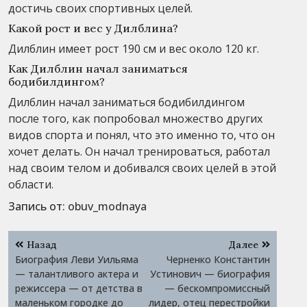
достичь своих спортивных целей.
Какой рост и вес у Дилблина?
Дилблин имеет рост 190 см и вес около 120 кг.
Как Дилблин начал заниматься
бодибилдингом?
Дилблин начал заниматься бодибилдингом
после того, как попробовал множество других
видов спорта и понял, что это именно то, что он
хочет делать. Он начал тренироваться, работал
над своим телом и добивался своих целей в этой
области.
Запись от:
obuv_modnaya
Навигация
Назад
Далее
по
Биография Леви Уильяма
Черненко Константин
записям
— талантливого актера и
Устинович — биография
режиссера — от детства в
— бескомпромиссный
маленьком городке до
лидер, отец перестройки