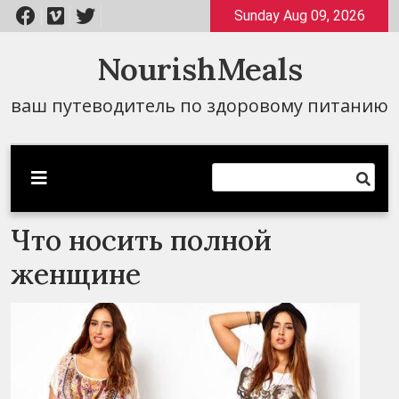
Перейти
Sunday Aug 09, 2026
к
содержимому
NourishMeals
ваш путеводитель по здоровому питанию
Что носить полной
женщине