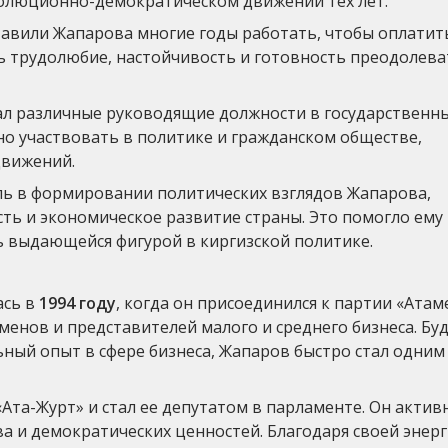
волюционно-демократическом движении тех лет.
тавили Жапарова многие годы работать, чтобы оплатит
ть трудолюбие, настойчивость и готовность преодолева
ал различные руководящие должности в государственны
но участвовать в политике и гражданском обществе,
движений.
ль в формировании политических взглядов Жапарова,
ь и экономическое развитие страны. Это помогло ему
ть выдающейся фигурой в киргизской политике.
ась в
1994 году
, когда он присоединился к партии «Атам
енов и представителей малого и среднего бизнеса. Бу
ый опыт в сфере бизнеса, Жапаров быстро стал одним
Ата-Журт» и стал ее депутатом в парламенте. Он актив
ва и демократических ценностей. Благодаря своей энерг