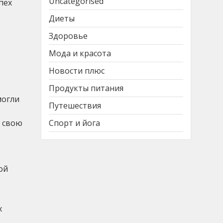
Uncategorised
пех
Диеты
Здоровье
Мода и красота
Новости плюс
Продукты питания
могли
Путешествия
ь свою
Спорт и йога
ой
х