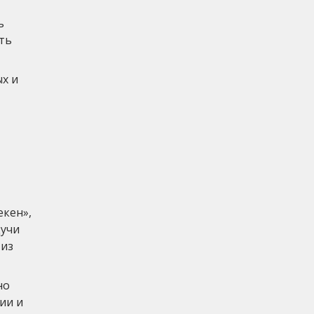
ь
ть
х и
екен»,
дучи
 из
но
ии и