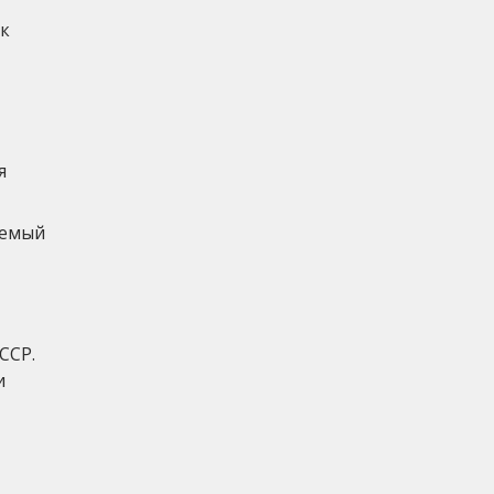
 к
я
аемый
ССР.
и