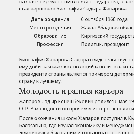
назначен временным главой государства, а зат
стал вершиной биографии Садыра Жапарова.
Дата рождения
6 октября 1968 года
Место рождения
Жалал-Абадская облас
Образование
Киргизский государс
Профессия
Политик, президент
Биография Жапарова Садыра свидетельствует о
ему добиться высоких позиций в политике и ст
президента страны является примером детерми
страну к лучшему.
Молодость и ранняя карьера
Жапаров Садыр Кенешбекович родился 6 мая 19
ССР. В молодости он проявлял интерес к полит
После окончания школы Жапаров поступил в К
Баласагына, где изучал экономику и менеджмент
движениях и был одним из организаторов проте