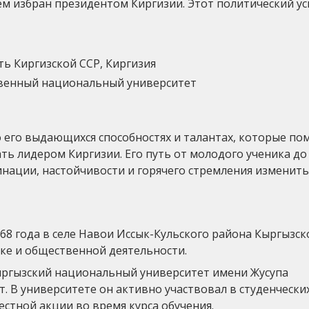
ем избран президентом Киргизии. Этот политический ус
ть Киргизской ССР, Киргизия
твенный национальный университет
 его выдающихся способностях и талантах, которые по
ать лидером Киргизии. Его путь от молодого ученика до
нации, настойчивости и горячего стремления изменит
68 года в селе Навои Иссык-Кульского района Кыргызск
ике и общественной деятельности.
ыргызский национальный университет имени Жусупа
. В университете он активно участвовал в студенчески
стной акции во время курса обучения.