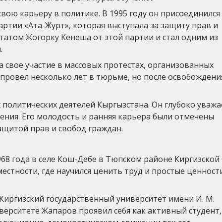
вою карьеру в политике. В 1995 году он присоединился
ртии «Ата-Журт», которая выступала за защиту прав и
утатом Жогорку Кенеша от этой партии и стал одним из
.
а свое участие в массовых протестах, организованных
провел несколько лет в тюрьме, но после освобождени
 политических деятелей Кыргызстана. Он глубоко уваж
ения. Его молодость и ранняя карьера были отмечены
ащитой прав и свобод граждан.
968 года в селе Кош-Дебе в Тюпском районе Киргизской 
местности, где научился ценить труд и простые ценност
Киргизский государственный университет имени И. М.
иверситете Жапаров проявил себя как активный студент,