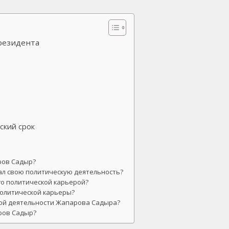
президента
ский срок
ров Садыр?
чал свою политическую деятельность?
го политической карьерой?
политической карьеры?
кой деятельности Жапарова Садыра?
ров Садыр?