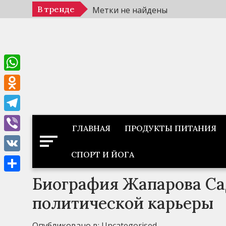
Перейти
В тренде
Метки не найдены
к
содержимому
WhatsApp
Odnoklassniki
Telegram
ГЛАВНАЯ
ПРОДУКТЫ ПИТАНИЯ
Viber
СПОРТ И ЙОГА
VK
Биография Жапарова Са
Отправить
политической карьеры
Опубликовано в:
Uncategorised