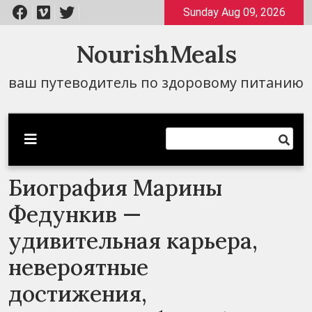
Перейти
Sunday Aug 09, 2026
к
содержимому
NourishMeals
ваш путеводитель по здоровому питанию
Биография Марины
Федункив —
удивительная карьера,
невероятные
достижения,