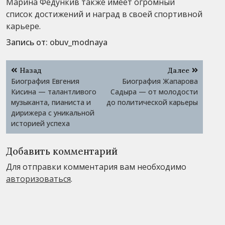
Марина Федункив также имеет огромный
список достижений и наград в своей спортивной
карьере.
Запись от:
obuv_modnaya
Навигация
Назад
Далее
по
Биография Евгения
Биография Жапарова
записям
Кисина — талантливого
Садыра — от молодости
музыканта, пианиста и
до политической карьеры
дирижера с уникальной
историей успеха
Добавить комментарий
Для отправки комментария вам необходимо
авторизоваться
.