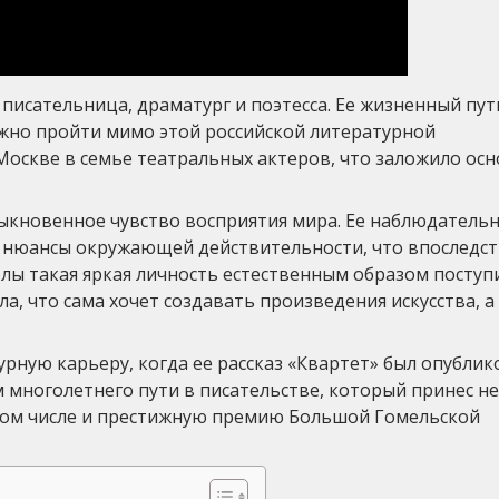
исательница, драматург и поэтесса. Ее жизненный пут
жно пройти мимо этой российской литературной
 Москве в семье театральных актеров, что заложило ос
ыкновенное чувство восприятия мира. Ее наблюдатель
е нюансы окружающей действительности, что впоследс
олы такая яркая личность естественным образом поступ
, что сама хочет создавать произведения искусства, а
урную карьеру, когда ее рассказ «Квартет» был опублик
 многолетнего пути в писательстве, который принес не
 том числе и престижную премию Большой Гомельской