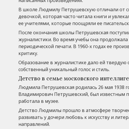
написанных произведениях.
В школе Людмилу Петрушевскую отличали от св
девочкой, которая часто читала книги и увлек
ее учителями, которые поощряли ее писательск
После окончания школы Петрушевская поступил
журналистики. Во время учебы она продолжала 
периодической печати. В 1960-х годах ее прои
критику.
Образование в журналистике дало ей твердую о
собственный уникальный голос и стиль.
Детство в семье московского интеллиг
Людмила Петрушевская родилась 26 мая 1938 го
Владимирович Петрушевский, был известным п
работала в музее.
Детство Людмилы прошло в атмосфере творчес
развивать у дочери любовь к искусству и литер
направлений.