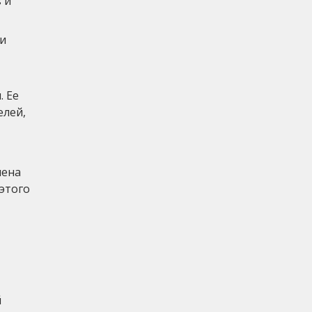
 и
и
 Ее
елей,
лена
этого
й