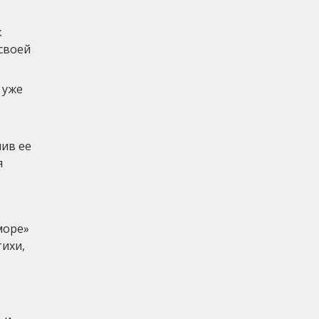
к
своей
 уже
ив ее
я
море»
тихи,