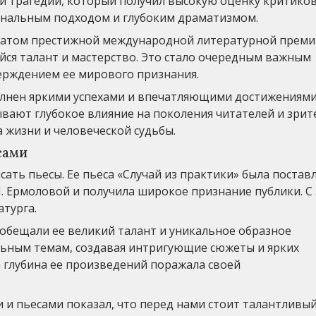
й трагедии, который получил высокую оценку критиков
гинальным подходом и глубоким драматизмом.
реатом престижной международной литературной преми
йся талант и мастерство. Это стало очередным важным
ерждением ее мирового признания.
нен яркими успехами и впечатляющими достижениями.
вают глубокое влияние на поколения читателей и зрит
а жизни и человеческой судьбы.
сами
сать пьесы. Ее пьеса «Случай из практики» была постав
. Ермоловой и получила широкое признание публики. С 
турга.
обещали ее великий талант и уникальное образное
льным темам, создавая интригующие сюжеты и ярких
а глубина ее произведений поражала своей
 и пьесами показал, что перед нами стоит талантливы