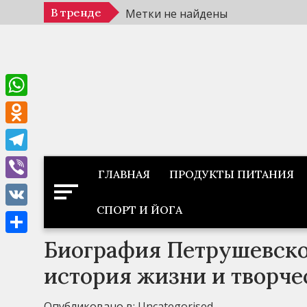
Перейти
В тренде
Метки не найдены
к
содержимому
WhatsApp
Odnoklassniki
Telegram
ГЛАВНАЯ
ПРОДУКТЫ ПИТАНИЯ
Viber
СПОРТ И ЙОГА
VK
Биография Петрушевск
Отправить
история жизни и творче
Опубликовано в:
Uncategorised