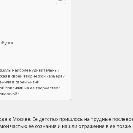
рбург»
юдмилы наиболее удивительны?
кая в своей творческой карьере?
ежила в своей жизни?
й повлияли на ее творчество?
ушевской?
ода в Москве. Ее детство пришлось на трудные послев
емой частью ее сознания и нашли отражение в ее позже