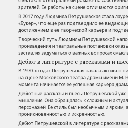
спектакль «Театральный роман» по собственно
зрителей. Ее работы на сцене отличаются ори
В 2017 году Людмила Петрушевская стала лау
«Букер», что еще раз подтвердило ее выдающи
достижением в ее творческой карьере и подтв
Творческий путь Людмилы Петрушевской напол
произведения и театральные постановки оказы
заставляя задуматься о важных вопросах смысл
Дебют в литературе с рассказами и пье
В 1970-х годах Петрушевская начала активно пи
на сцене Московского театра драмы имени М. Н
момента начинается ее успешная карьера драма
Дебютные рассказы и пьесы Петрушевской уже 
мышление. Она обращалась к сложным и актуа
персонажей. Ее стиль был необычным и ярким, 
проникновенностью и искренностью.
Дебют Петрушевской в литературе с рассказами