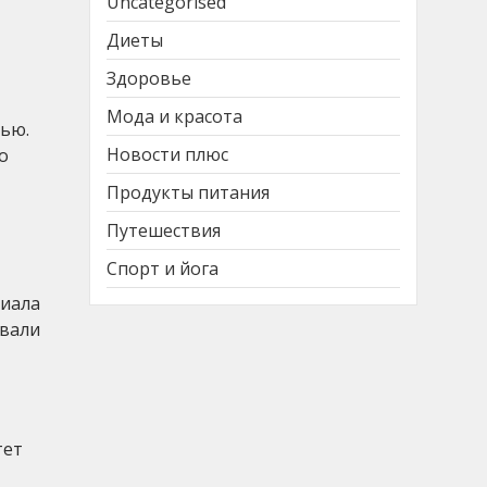
Uncategorised
Диеты
Здоровье
Мода и красота
рью.
Новости плюс
о
Продукты питания
Путешествия
Спорт и йога
циала
овали
тет