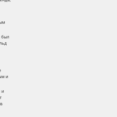
вым
 был
ольд
е
ым и
 и
т
 в