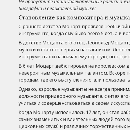
Не пропустите наши увлекательные ролики о жи
биографии и великолепной музыке!
Становление как композитора и музыка
С раннего детства Моцарт проявлял необычайн
инструменте, когда ему было всего 5 лет, а в в
В детстве Моцарта его отец Леопольд Моцарт,
музыки и стал его первым наставником. Леопо
инструментах и назначал ему строгую, но эффе
В 6 лет Моцарт дебютировал на королевском 
невероятным музыкальным талантом. Вскоре по
городам, где его выступления стали пользоват
Однако, взрослые музыканты не всегда приним
должности придворного музыканта, считая его
учиться и совершенствоваться в своем искусств
Когда Моцарту исполнилось 17 лет, он стал раб
самых знаменитых и влиятельных людей того вр
церковных служб и различных торжественных 