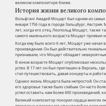
великом композиторе ближе.
История жизни великого компо
Вольфганг Амадей Моцарт был одним из самых 
января 1756 года в городе Зальцбург, Австрия.
лет, когда его отец Леопольд Моцарт, также та
самого маленького возраста Моцарт проявил 
Когда ему было всего 6 лет, Моцарт уже начал
произведения. Он был действительно гениаль
признавали, что Моцарт обладает невероятным
В юном возрасте Моцарт опубликовал нескольк
успех. В 17 лет он был приглашен в Версаль, г
стал путешествовать, давая концерты и работ
Однако жизнь Моцарта была непростой. Он ста
его здоровье также было слабым. Он часто болел
успел оставить нам более 600 произведений, к
Великий композитор покорил сердца многих лю
прекрасна и восхищает слушателей во всем мир