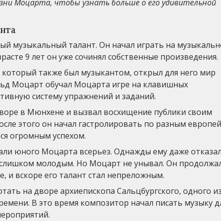
зни Моцарта, чтобы узнать больше о его удивительной
нта
ый музыкальный талант. Он начал играть на музыкаль
озрасте 9 лет он уже сочинял собственные произведения.
 который также был музыкантом, открыл для него мир
льд Моцарт обучал Моцарта игре на клавишных
ктивную систему упражнений и заданий.
дворе в Мюнхене и вызвал восхищение публики своим
сле этого он начал гастролировать по разным европе
ься огромным успехом.
али юного Моцарта всерьез. Однажды ему даже отказал
 слишком молодым. Но Моцарт не унывал. Он продолжа
е, и вскоре его талант стал непреложным.
отать на дворе архиепископа Сальцбургского, одного и
емени. В это время композитор начал писать музыку д
мероприятий.