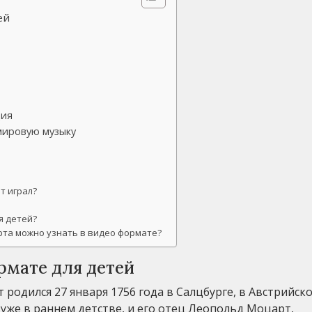
ей
ция
мировую музыку
т играл?
я детей?
рта можно узнать в видео формате?
рмате для детей
одился 27 января 1756 года в Салцбурге, в Австрийск
 уже в раннем детстве, и его отец Леопольд Моцарт,