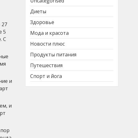
Uncategorised
Диеты
Здоровье
 27
е 5
Мода и красота
. С
Новости плюс
Продукты питания
ьные
емя
Путешествия
Спорт и йога
ние и
царт
ем, и
арт
 пор
енда,