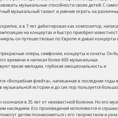
звивать музыкальные способности своих детей. С само
тный музыкальный талант и умение играть на различны
 скрипке, а в 7 лет дебютировал как композитор, напис
омпозиции на концертах и быстро приобрел известност
аннерль он путешествовал по Европе и давал концерты 
прекрасные оперы, симфонии, концерты и сонаты. Он б
го времени и написал более 600 музыкальных
твуют яркие мелодии, глубокая эмоциональность и
ся «Волшебная флейта», написанная в последние годы 
в музыкальной истории и до сих пор пользуется больш
скончался в 35 лет от неизвестной болезни. Но его му
ким наследием. Его произведения исполняются и слушаю
помогут детям познакомиться с его творчеством и узна