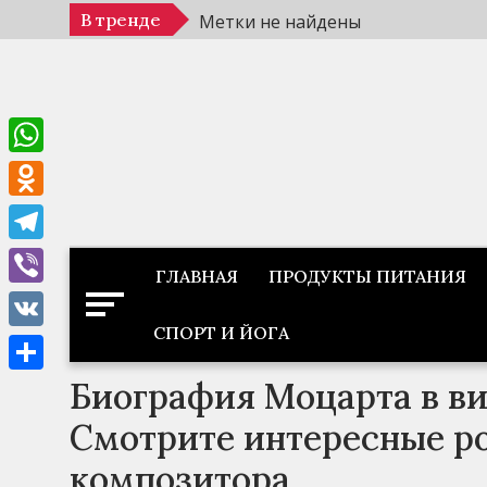
Перейти
В тренде
Метки не найдены
к
содержимому
WhatsApp
Odnoklassniki
Telegram
ГЛАВНАЯ
ПРОДУКТЫ ПИТАНИЯ
Viber
СПОРТ И ЙОГА
VK
Биография Моцарта в ви
Отправить
Смотрите интересные р
композитора