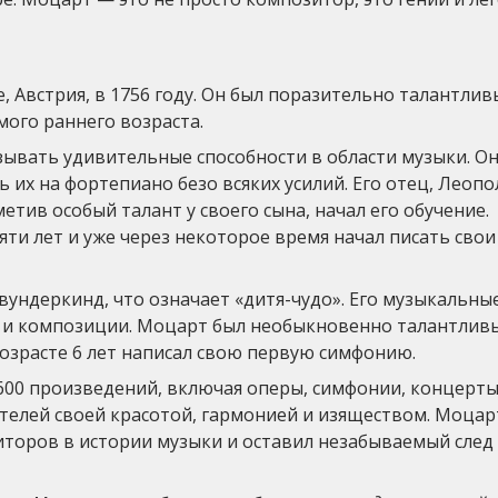
, Австрия, в 1756 году. Он был поразительно талантли
мого раннего возраста.
зывать удивительные способности в области музыки. Он
 их на фортепиано безо всяких усилий. Его отец, Леоп
тив особый талант у своего сына, начал его обучение.
яти лет и уже через некоторое время начал писать свои
вундеркинд, что означает «дитя-чудо». Его музыкальны
ру и композиции. Моцарт был необыкновенно талантлив
зрасте 6 лет написал свою первую симфонию.
600 произведений, включая оперы, симфонии, концерты
ателей своей красотой, гармонией и изяществом. Моцар
иторов в истории музыки и оставил незабываемый след