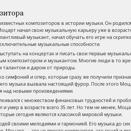
зитора
известных композиторов в истории музыки. Он родился
 Моцарт начал свою музыкальную карьеру уже в возраст
лантливый музыкант, начал обучать его игре на скрипке
исключительные музыкальные способности.
 выступать на концертах и писать свои первые музыкал
ным композитором и музыкантом. Многие люди в то вр
 талантом и даром от природы.
о симфоний и опер, которые сразу же получили призна
де его музыка вызвала настоящий фурор. После этого Мо
ая над новыми произведениями.
лкивался с множеством финансовых трудностей и пробл
 и умер в возрасте всего 35 лет. Но тем не менее, Моц
оторые сегодня являются классикой мировой музыки.
дей своими мелодиями и гармонией. Его музыка до сих
е. Моцарт — это не просто композитор, это гений и лег