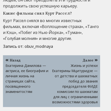
продолжить свою успешную карьеру.
Какие фильмы снял Курт Рассел?
Курт Рассел снялся во многих известных
фильмах, включая «Воплощение страха», «Танго
и Кэш», «Побег из Нью-Йорка», «Туман»,
«Голубая молния» и многие другие.
Запись от:
obuv_modnaya
Навигация
Назад
Далее
по
Екатерина Данилова —
Жизнь и успехи
записям
актриса, ее биография и
Екатерины Мцитуридзе —
личная жизнь на
от детства и шахматных
страницах сайта,
побед до звания
посвященного
председателя ФИДЕ
знаменитостям
комиссии по шахматам
для лиц с ограниченными
возможностями здоровья