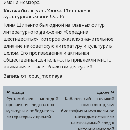
имени Немзера.
Какова была роль Клима Шипенко в
культурной жизни СССР?
Клим Шипенко был одной из главных фигур
литературного движения «Середина
шестидесятых», которое оказало значительное
влияние на советскую литературу и культуру в
целом. Его произведения и активная
общественная деятельность привлекли много
внимания и стали объектом дискуссий.
Запись от:
obuv_modnaya
Навигация
Назад
Далее
по
Рустам Асаев — молодой
Кабалевский — великий
записям
прозаик, исследователь
композитор, чья
культуры и победитель
биография и музыкальное
литературных премий
наследие оставили
неизгладимый след в
истории мировой