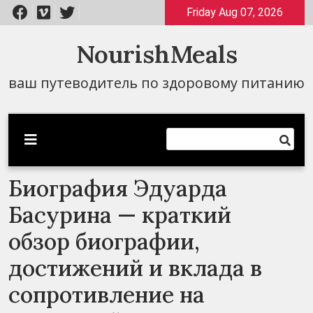
Перейти
Friday Aug 07, 2026
к
содержимому
NourishMeals
ваш путеводитель по здоровому питанию
Биография Эдуарда
Басурина — краткий
обзор биографии,
достижений и вклада в
сопротивление на