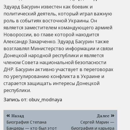
Эдуард Басурин известен как боевик и
политический деятель, который играл важную
роль в событиях восточной Украины. Он
является заместителем командующего армией
Новороссии, во главе которой находится
Александр Захарченко. Эдуард Басурин также
возглавлял Министерство информации и связи
Донецкой народной республики и является
членом Совета национальной безопасности
ДНР. Басурин активно участвует в переговорах
по урегулированию конфликта в Украине и
старается защищать интересы Донецкой
республики.
Запись от:
obuv_modnaya
Навигация
Назад
Далее
по
Биография Степана
Сергей Марин —
записям
Бандеры — кто был этот
биография и карьера