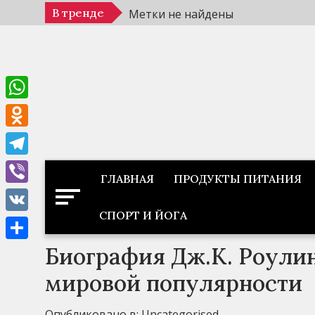
Перейти
В тренде
Метки не найдены
к
содержимому
WhatsApp
Odnoklassniki
Telegram
ГЛАВНАЯ
ПРОДУКТЫ ПИТАНИЯ
Viber
СПОРТ И ЙОГА
VK
Биография Дж.К. Роулин
Отправить
мировой популярности
Опубликовано в:
Uncategorised