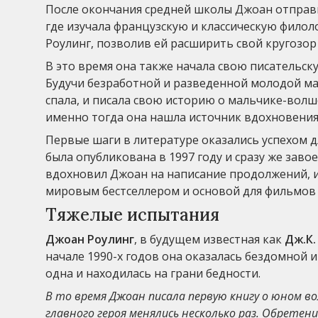
После окончания средней школы Джоан отправи
где изучала французскую и классическую фило
Роулинг, позволив ей расширить свой кругозор
В это время она также начала свою писательск
Будучи безработной и разведенной молодой мам
спала, и писала свою историю о мальчике-волш
именно тогда она нашла источник вдохновения
Первые шаги в литературе оказались успехом д
была опубликована в 1997 году и сразу же заво
вдохновил Джоан на написание продолжений, и
мировым бестселлером и основой для фильмов 
Тяжелые испытания
Джоан Роулинг
, в будущем известная как
Дж.К.
начале 1990-х годов она оказалась бездомной
одна и находилась на грани бедности.
В то время Джоан писала первую книгу о юном в
главного героя менялись несколько раз. Обретени