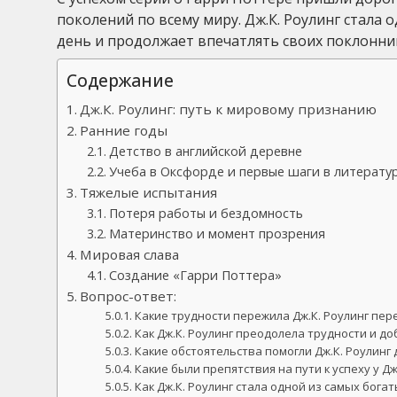
поколений по всему миру. Дж.К. Роулинг стала
день и продолжает впечатлять своих поклонни
Содержание
Дж.К. Роулинг: путь к мировому признанию
Ранние годы
Детство в английской деревне
Учеба в Оксфорде и первые шаги в литерату
Тяжелые испытания
Потеря работы и бездомность
Материнство и момент прозрения
Мировая слава
Создание «Гарри Поттера»
Вопрос-ответ:
Какие трудности пережила Дж.К. Роулинг пе
Как Дж.К. Роулинг преодолела трудности и д
Какие обстоятельства помогли Дж.К. Роулинг
Какие были препятствия на пути к успеху у Дж
Как Дж.К. Роулинг стала одной из самых бог