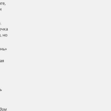
ге,
и
.
очка
, но
ень»
ая
ь
 дом