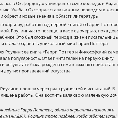
лась в Оксфордскую университетскую колледж в Ридин
логию. Учеба в Оксфорде стала важным периодом в жизн
 и обрести новые знания в области литературы.
ую карьеру, работая над первой книгой о Гарри Поттере
ой, Роулинг часто посещала кафе с дочерью, пока дев
ебнике. Это был сложный период в жизни писательницы
 и стала создавать уникальный мир Гарри Поттера.
ля Роулинг: ее книга «Гарри Поттер и Философский кам
евала популярность. Ответ читателей на первую книгу
 в результате была рождена семи книжная серия, ставш
и других произведений искусства.
 Роулинг
, прошла через ряд трудностей и испытаний. В
 и лишена работы. Она воспитывала свою маленькую доч
олшебнике Гарри Поттере, однако варианты названия и
е имени ДЖ.К. Роулинг стало позднее, когда издательский