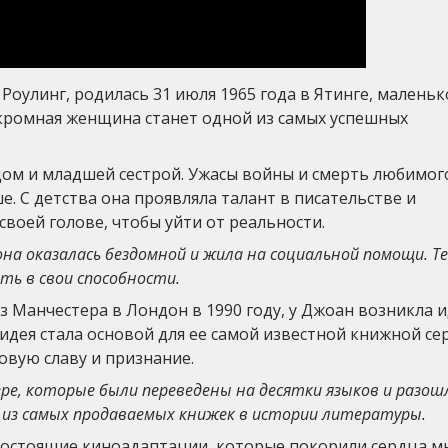
. Роулинг, родилась 31 июля 1965 года в Ятинге, малень
 скромная женщина станет одной из самых успешных
тцом и младшей сестрой. Ужасы войны и смерть любимог
е. С детства она проявляла талант в писательстве и
своей голове, чтобы уйти от реальности.
на оказалась бездомной и жила на социальной помощи. Те
ть в свои способности.
з Манчестера в Лондон в 1990 году, у Джоан возникла 
идея стала основой для ее самой известной книжной се
овую славу и признание.
ере, которые были переведены на десятки языков и разош
из самых продаваемых книжек в истории литературы.
гостоящие киноадаптации, которые покорили сердца м