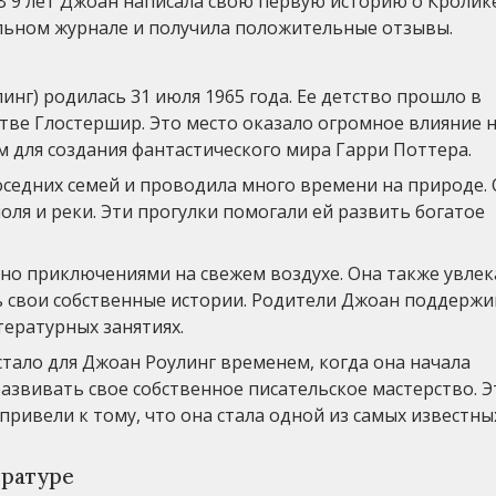
В 9 лет Джоан написала свою первую историю о Кролик
льном журнале и получила положительные отзывы.
линг) родилась 31 июля 1965 года. Ее детство прошло в
ве Глостершир. Это место оказало огромное влияние н
 для создания фантастического мира Гарри Поттера.
оседних семей и проводила много времени на природе.
поля и реки. Эти прогулки помогали ей развить богатое
но приключениями на свежем воздухе. Она также увлек
ть свои собственные истории. Родители Джоан поддерж
тературных занятиях.
стало для Джоан Роулинг временем, когда она начала
развивать свое собственное писательское мастерство. Э
ривели к тому, что она стала одной из самых известны
ературе