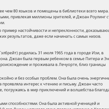
лее чем 80 языков и помещены в библиотеки всего мира.
ыми, привлекая миллионы зрителей, и Джоан Роулинг с
ии.
то пример настойчивости и непреклонности, доказываю
их результатов, даже если начинать с самых низов.
лбрейт) родилась 31 июля 1965 года в городе Изи, в
она. Джоан была первым ребенком в семье Питера и Э
происхождение и проживала в Лечуорте, близ границы
окойно и без особых проблем. Она была очень энергичн
а проявляла интерес к чтению и письму. Джоан часто
, погружаясь в мир приключений и волшебства благод
ми способностями. Она была активной ученицей и