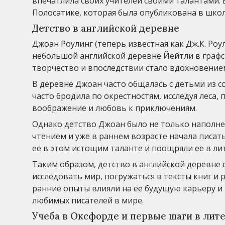
впечатлила своих учителей своими талантами. 
Полосатике, которая была опубликована в шко
Детство в английской деревне
Джоан Роулинг (теперь известная как Дж.К. Роу
небольшой английской деревне Йейтли в графст
творчество и впоследствии стало вдохновением
В деревне Джоан часто общалась с детьми из с
часто бродила по окрестностям, исследуя леса, 
воображение и любовь к приключениям.
Однако детство Джоан было не только наполне
чтением и уже в раннем возрасте начала писа
ее в этом истощим таланте и поощряли ее в ли
Таким образом, детство в английской деревне 
исследовать мир, погружаться в тексты книг и 
ранние опыты влияли на ее будущую карьеру и п
любимых писателей в мире.
Учеба в Оксфорде и первые шаги в лит