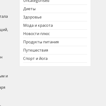
Uncategorised
Диеты
тала
Здоровье
Мода и красота
щий,
Новости плюс
Продукты питания
Путешествия
нн
Спорт и йога
ым и
аря