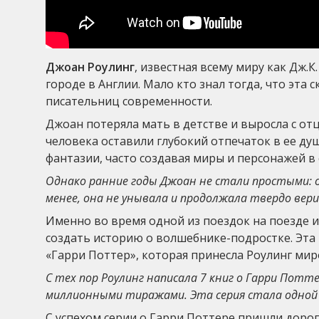
Джоан Роулинг
, известная всему миру как Дж.К
городе в Англии. Мало кто знал тогда, что эта
писательниц современности.
Джоан потеряла мать в детстве и выросла с о
человека оставили глубокий отпечаток в ее душ
фантазии, часто создавая миры и персонажей в 
Однако ранние годы Джоан не стали простыми: о
менее, она не унывала и продолжала твердо вери
Именно во время одной из поездок на поезде и
создать историю о волшебнике-подростке. Эта 
«Гарри Поттер», которая принесла Роулинг мир
С тех пор Роулинг написала 7 книг о Гарри Потт
миллионными тиражами. Эта серия стала одной 
С успехом серии о Гарри Поттере пришли доро