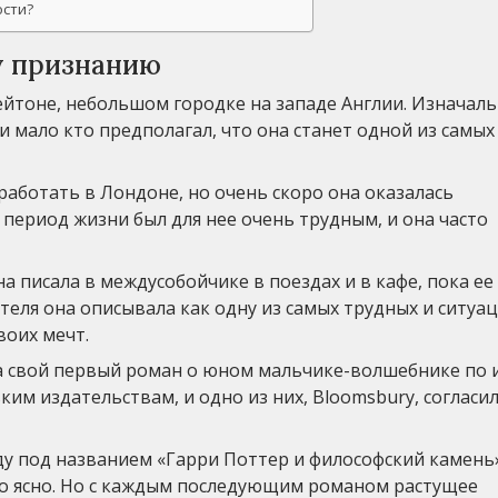
ости?
у признанию
ейтоне, небольшом городке на западе Англии. Изначаль
 и мало кто предполагал, что она станет одной из самых
работать в Лондоне, но очень скоро она оказалась
период жизни был для нее очень трудным, и она часто
на писала в междусобойчике в поездах и в кафе, пока ее
теля она описывала как одну из самых трудных и ситуац
воих мечт.
ала свой первый роман о юном мальчике-волшебнике по
им издательствам, и одно из них, Bloomsbury, согласи
ду под названием «Гарри Поттер и философский камень»
тало ясно. Но с каждым последующим романом растущее