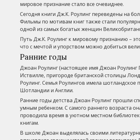
мировое признание стало все очевиднее.
Сегодня книги Дж.К. Роулинг переведены на бо
Фильмы по мотивам книг также стали популярн
одной из самых богатых женщин Великобритан
Путь Дж.К. Роулинг к мировому признанию – э
что с мечтой и упорством можно добиться велик
Ранние годы
Джоан Роулинг (настоящее имя Джоан Роулинг Гэ
Иствилле, пригороде британской столицы Лонд
Роулинг. Семья Роулингов имела шотландское 
Шотландии и Англии.
Ранние годы детства Джоан Роулинг прошли сп
умным ребенком. С самого раннего возраста он
проводила время в уютном местном библиотеке
книгам.
В школе Джоан выделялась своими литературны