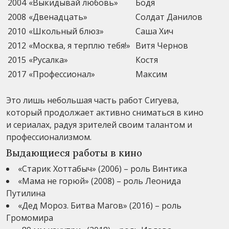
2004
«Выкидывай любовь»
Бодя
2008
«Двенадцать»
Солдат Данилов
2010
«Школьный блюз»
Саша Хич
2012
«Москва, я терплю тебя!»
Витя Чернов
2015
«Русалка»
Костя
2017
«Профессионал»
Максим
Это лишь небольшая часть работ Сигуева,
который продолжает активно сниматься в кино
и сериалах, радуя зрителей своим талантом и
профессионализмом.
Выдающиеся работы в кино
«Старик Хоттабыч» (2006) – роль Винтика
«Мама не горюй» (2008) – роль Леонида
Путилина
«Дед Мороз. Битва Магов» (2016) – роль
Громомира