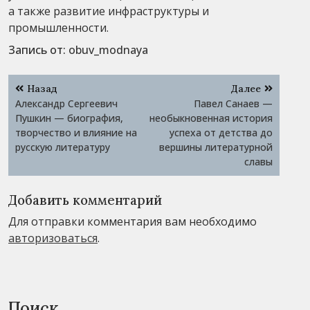
а также развитие инфраструктуры и
промышленности.
Запись от:
obuv_modnaya
Навигация
Назад
Далее
по
Александр Сергеевич
Павел Санаев —
записям
Пушкин — биография,
необыкновенная история
творчество и влияние на
успеха от детства до
русскую литературу
вершины литературной
славы
Добавить комментарий
Для отправки комментария вам необходимо
авторизоваться
.
Поиск