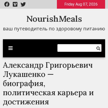
Перейти
Friday Aug 07, 2026
к
содержимому
NourishMeals
ваш путеводитель по здоровому питанию
Александр Григорьевич
Лукашенко —
биография,
политическая карьера и
достижения