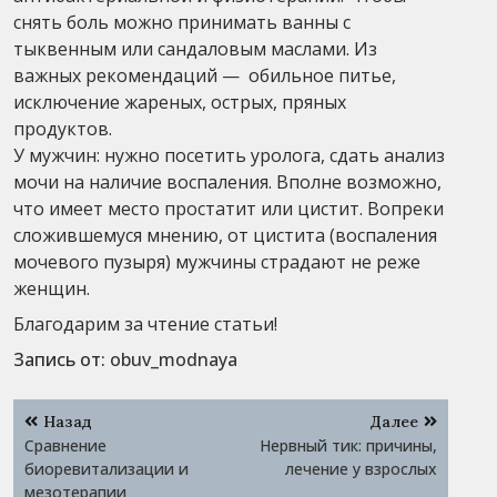
снять боль можно принимать ванны с
тыквенным или сандаловым маслами. Из
важных рекомендаций — обильное питье,
исключение жареных, острых, пряных
продуктов.
У мужчин: нужно посетить уролога, сдать анализ
мочи на наличие воспаления. Вполне возможно,
что имеет место простатит или цистит. Вопреки
сложившемуся мнению, от цистита (воспаления
мочевого пузыря) мужчины страдают не реже
женщин.
Благодарим за чтение статьи!
Запись от:
obuv_modnaya
Навигация
Назад
Далее
по
Сравнение
Нервный тик: причины,
записям
биоревитализации и
лечение у взрослых
мезотерапии