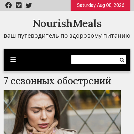
Перейти
Saturday Aug 08, 2026
к
содержимому
NourishMeals
ваш путеводитель по здоровому питанию
7 сезонных обострений