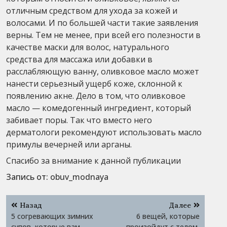
отличным средством для ухода за кожей и
волосами. И по большей части такие заявления
верны. Тем не менее, при всей его полезности в
качестве маски для волос, натурального
средства для массажа или добавки в
расслабляющую ванну, оливковое масло может
нанести серьезный ущерб коже, склонной к
появлению акне. Дело в том, что оливковое
масло — комедогенный ингредиент, который
забивает поры. Так что вместо него
дерматологи рекомендуют использовать масло
примулы вечерней или арганы.
Спасибо за внимание к данной публикации
Запись от:
obuv_modnaya
Навигация
Назад
Далее
по
5 согревающих зимних
6 вещей, которые
супов, которые вам
произойдут с телом,