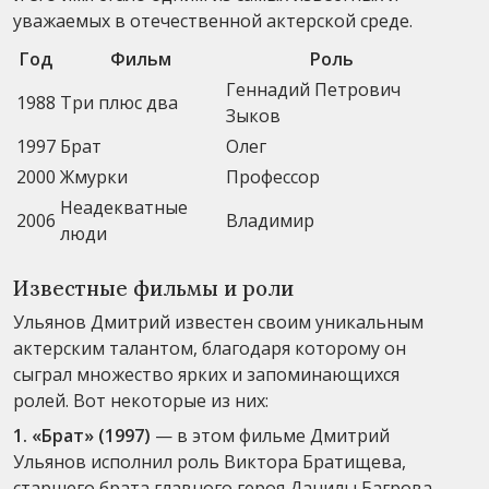
уважаемых в отечественной актерской среде.
Год
Фильм
Роль
Геннадий Петрович
1988
Три плюс два
Зыков
1997
Брат
Олег
2000
Жмурки
Профессор
Неадекватные
2006
Владимир
люди
Известные фильмы и роли
Ульянов Дмитрий известен своим уникальным
актерским талантом, благодаря которому он
сыграл множество ярких и запоминающихся
ролей. Вот некоторые из них:
1. «Брат» (1997)
— в этом фильме Дмитрий
Ульянов исполнил роль Виктора Братищева,
старшего брата главного героя Данилы Багрова.