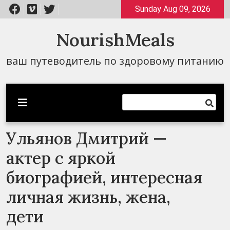
Перейти
Sunday Aug 09, 2026
к
содержимому
NourishMeals
ваш путеводитель по здоровому питанию
Ульянов Дмитрий —
актер с яркой
биографией, интересная
личная жизнь, жена,
дети