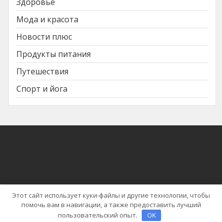
Здоровье
Мода и красота
Новости плюс
Продукты питания
Путешествия
Спорт и йога
Этот сайт использует куки-файлы и другие технологии, чтобы
помочь вам в навигации, а также предоставить лучший
Тема WordPress | News Cast от
Blaze Themes
пользовательский опыт.
OK