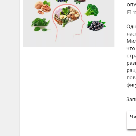
ОПУ
1
Одн
нас
Мил
что
огр
раз
рац
пов
фиг
Зап
Чи