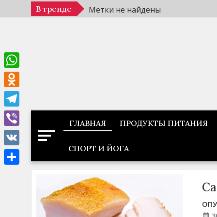
Перейти
В тренде
Метки не найдены
к
содержимому
WhatsApp
Odnoklassniki
Telegram
ГЛАВНАЯ
ПРОДУКТЫ ПИТАНИЯ
Viber
СПОРТ И ЙОГА
VK
Отправить
Са
ОПУ
3