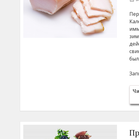
Пер
Кал
имм
зим
дей
сви
был
Зап
Чи
Пр