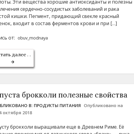
лоты. Эти вещества хорошие антиоксиданты и полезны
 лечения сердечно-сосудистых заболеваний и рака
стой кишки. Пегмент, придающий свекле красный
енок, входит в состав ферментов крови и при […]
ись от:
obuv_modnaya
тать далее . .
пуста брокколи полезные свойства
БЛИКОВАНО В:
ПРОДУКТЫ ПИТАНИЯ
Опубликовано на
4 октября 2018
усту брокколи выращивали еще в Древнем Риме. Её
вание происходит от латинского слова «брахе» — рука.