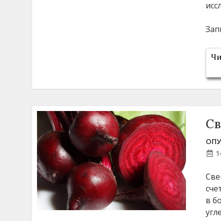
исс
Зап
Чи
Св
ОПУ
1
Све
сче
в б
угл