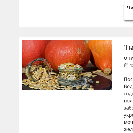
Чи
Ты
ОПУ
1
Пос
Вед
сод
пол
заб
укр
моч
жел