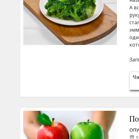
А в
рук
ста
эмм
оди
кот
Зап
Чи
По
ОПУ
1