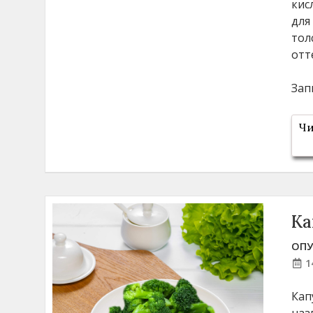
кис
для
тол
отт
Зап
Чи
Ка
ОПУ
1
Кап
наз