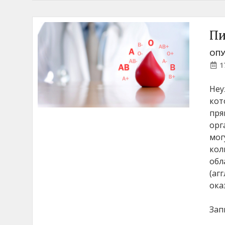
Пи
ОПУ
1
Неу
кот
пря
орг
мог
кол
обл
(аг
ока
Зап