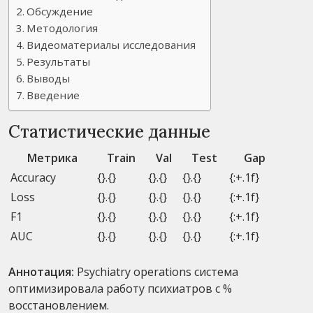
Обсуждение
Методология
Видеоматериалы исследования
Результаты
Выводы
Введение
Статистические данные
Метрика
Train
Val
Test
Gap
Accuracy
{}.{}
{}.{}
{}.{}
{:+.1f}
Loss
{}.{}
{}.{}
{}.{}
{:+.1f}
F1
{}.{}
{}.{}
{}.{}
{:+.1f}
AUC
{}.{}
{}.{}
{}.{}
{:+.1f}
Аннотация:
Psychiatry operations система
оптимизировала работу психиатров с %
восстановлением.