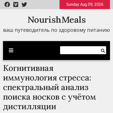
Перейти
Sunday Aug 09, 2026
к
содержимому
NourishMeals
ваш путеводитель по здоровому питанию
Когнитивная
иммунология стресса:
спектральный анализ
поиска носков с учётом
дистилляции