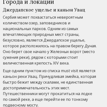
Города и локации
Джердапское ущелье и каньон Увац
Сербия может похвастаться невероятным
количеством озер, заповедников и
национальных парков. Одним из самых
впечатляющих природных мест страны,
безусловно, является Джердапское ущелье,
которое расположилось на правом берегу Дуная.
Оно берет свое начало у Железных ворот (место
сужения реки), рядом с которыми стоит
величественная крепость XIV века.
Еще одним пунктом из списка must visit является
каньон реки Увац. Причудливая змейка, которая
быстро бежит между скалами, не единственная
достопримечательность этих мест.
Путешественники могут прокатиться на лодке
по самой реке, а еще перейти ее по тонкому
подвесному мосту.