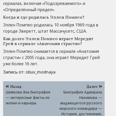
сериалах, включая «Подозреваемого» и
«Определённый предел».
Когда и где родилась Эллен Помпео?
Эллен Помпео родилась 10 ноября 1969 года в
городе Эверетт, штат Массачусетс, США.
Как долго Эллен Помпео играет Мередит
Грей в сериале «Анатомия страсти»?
Эллен Помпео снимается в сериале «Анатомия
страсти» с 2005 года, она играет Мередит Грей
уже более 16 лет.
Запись от:
obuv_modnaya
Навигация
Назад
Далее
по
Шивкова Яна биография
Биография Адмирала
записям
— интересные факты из
Нахимова —
жизни и карьеры
выдающегося русского
морского командира —
История, достижения,