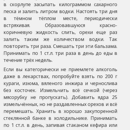
в скорлупе засыпать килограммом сахарного
песка и залить литром водки. Настоять три дня
в тёмном тёплом месте, периодически
встряхивая. Образовавшуюся красно-
коричневую жидкость слить, орехи еще раз
залить таким же количеством водки. Так
повторить три раза. Смешать три эти бальзама.
Принимать по 1 ст.л. три раза в день до еды в
течение трёх недель.
Если вы категорически не приемлете алкоголь
даже в лекарствах, попробуйте взять по 200 г
кураги, изюма, вяленого инжира и чернослива
без косточек. Измельчить всё сечкой (через
мясорубку не пропускать). Добавить ядра 25
измельчённых, но не раздавленных орехов и всё
перемешать. Хранить в хорошо закупоренной
стеклянной банке в холодильнике. Принимать
по 1 ст.л. в день, запивая стаканом кефира или