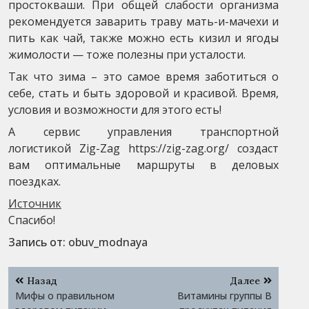
простокваши. При общей слабости организма
рекомендуется заварить траву мать-и-мачехи и
пить как чай, также можно есть кизил и ягоды
жимолости — тоже полезны при усталости.
Так что зима – это самое время заботиться о
себе, стать и быть здоровой и красивой. Время,
условия и возможности для этого есть!
А сервис управления транспортной
логистикой Zig-Zag https://zig-zag.org/ создаст
вам оптимальные маршруты в деловых
поездках.
Источник
Спасибо!
Запись от:
obuv_modnaya
Навигация
Назад
Далее
по
Мифы о правильном
Витамины группы В