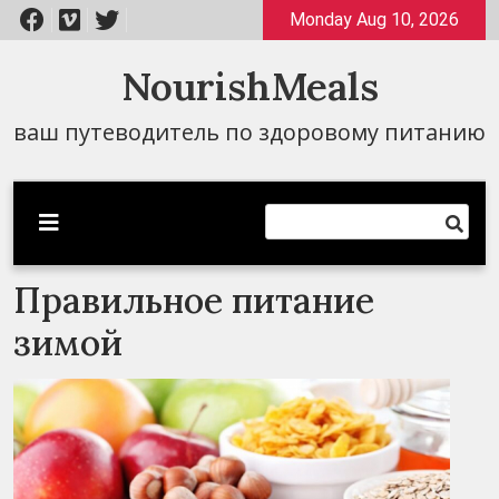
Перейти
Monday Aug 10, 2026
к
содержимому
NourishMeals
ваш путеводитель по здоровому питанию
Правильное питание
зимой