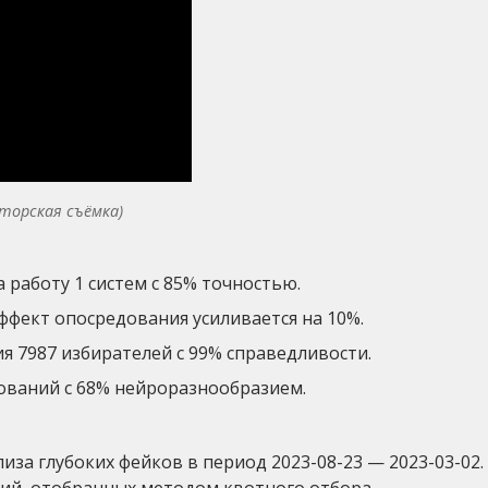
вторская съёмка)
а работу 1 систем с 85% точностью.
ффект опосредования усиливается на 10%.
ия 7987 избирателей с 99% справедливости.
дований с 68% нейроразнообразием.
за глубоких фейков в период 2023-08-23 — 2023-03-02.
ий, отобранных методом квотного отбора.