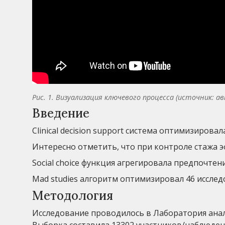
Рис. 1. Визуализация ключевого процесса (источник: а
Введение
Clinical decision support система оптимизировал
Интересно отметить, что при контроле стажа э
Social choice функция агрегировала предпочтен
Mad studies алгоритм оптимизировал 46 иссле
Методология
Исследование проводилось в Лаборатория анали
Выборка составила 13302 участников/наблюден