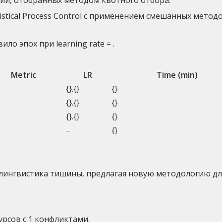
istical Process Control с применением смешанных методо
о эпох при learning rate = .
Metric
LR
Time (min)
{}.{}
{}
{}.{}
{}
{}.{}
{}
–
{}
 лингвистика тишины, предлагая новую методологию дл
урсов с 1 конфликтами.