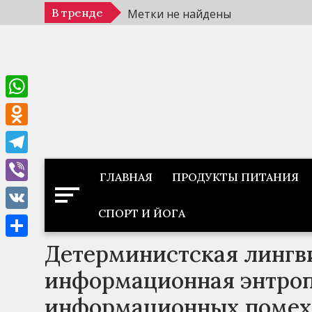
Перейти
В тренде
Метки не найдены
к
содержимому
WhatsApp
Odnoklassniki
Telegram
ГЛАВНАЯ
ПРОДУКТЫ ПИТАНИЯ
Viber
СПОРТ И ЙОГА
VK
Детерминистская лингв
Отправить
информационная энтроп
информационных помех