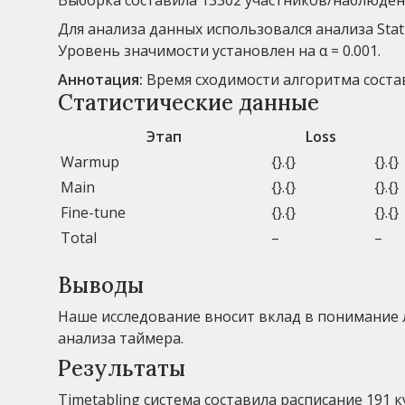
Для анализа данных использовался анализа Stat
Уровень значимости установлен на α = 0.001.
Аннотация:
Время сходимости алгоритма составил
Статистические данные
Этап
Loss
Warmup
{}.{}
{}.{}
Main
{}.{}
{}.{}
Fine-tune
{}.{}
{}.{}
Total
–
–
Выводы
Наше исследование вносит вклад в понимание
анализа таймера.
Результаты
Timetabling система составила расписание 191 к