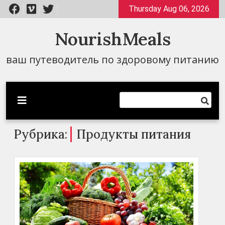
Перейти
Thursday Aug 06, 2026
к
содержимому
NourishMeals
ваш путеводитель по здоровому питанию
Рубрика:
Продукты питания